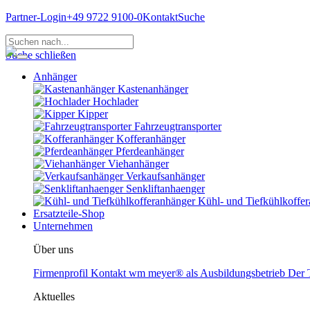
Partner-Login
+49 9722 9100-0
Kontakt
Suche
Suche schließen
Anhänger
Kastenanhänger
Hochlader
Kipper
Fahrzeugtransporter
Kofferanhänger
Pferdeanhänger
Viehanhänger
Verkaufsanhänger
Senkliftanhaenger
Kühl- und Tiefkühlkoffe
Ersatzteile-Shop
Unternehmen
Über uns
Firmenprofil
Kontakt
wm meyer® als Ausbildungsbetrieb
Der T
Aktuelles