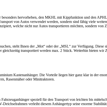
 besonders hervorheben, den MKHL mit Kippfunktion und den APHLC m
Transport von Autos verwendet werden, sondern sind fähig viele weitere
zipiert, welche nicht nur Autos transportieren möchten, sondern von 
 suchen, steht Ihnen der „Mot“ oder der „MSL“ zur Verfügung. Diese si
eichzeitig transportiert werden max. 2 Stück. Weiterhin bieten wir 
inium Kastenanhänger. Die Vorteile liegen hier ganz klar in der enorme
ern, Rasenmäher oder Minitraktoren.
 Fahrzeuganhänger speziell für den Transport von leichten bis mittel
V-Deichselrahmen verleiht diesem Anhängertyp seine enorme Stabilität