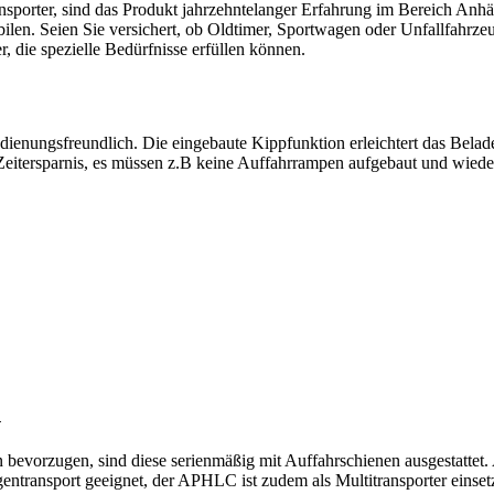
nsporter, sind das Produkt jahrzehntelanger Erfahrung im Bereich An
en. Seien Sie versichert, ob Oldtimer, Sportwagen oder Unfallfahrzeu
, die spezielle Bedürfnisse erfüllen können.
ienungsfreundlich. Die eingebaute Kippfunktion erleichtert das Bela
e Zeitersparnis, es müssen z.B keine Auffahrrampen aufgebaut und wiede
n
bevorzugen, sind diese serienmäßig mit Auffahrschienen ausgestattet.
ntransport geeignet, der APHLC ist zudem als Multitransporter einset