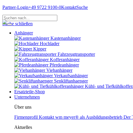
Partner-Login
+49 9722 9100-0
Kontakt
Suche
Suche schließen
Anhänger
Kastenanhänger
Hochlader
Kipper
Fahrzeugtransporter
Kofferanhänger
Pferdeanhänger
Viehanhänger
Verkaufsanhänger
Senkliftanhaenger
Kühl- und Tiefkühlkoffe
Ersatzteile-Shop
Unternehmen
Über uns
Firmenprofil
Kontakt
wm meyer® als Ausbildungsbetrieb
Der T
Aktuelles