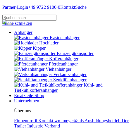
Partner-Login
+49 9722 9100-0
Kontakt
Suche
Suche schließen
Anhänger
Kastenanhänger
Hochlader
Kipper
Fahrzeugtransporter
Kofferanhänger
Pferdeanhänger
Viehanhänger
Verkaufsanhänger
Senkliftanhaenger
Kühl- und
Tiefkühlkofferanhänger
Ersatzteile-Shop
Unternehmen
Über uns
Firmenprofil
Kontakt
wm meyer® als Ausbildungsbetrieb
Der
Trailer Industrie Verband