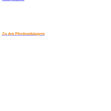
Sicher ankommen –
Mit den Pferdeanhängern von wm
meyer®!
Zu den Pferdeanhängern