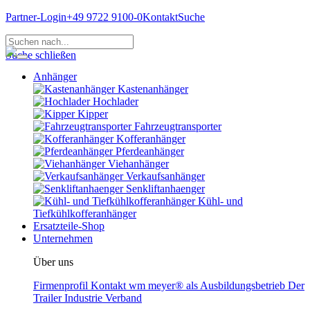
Partner-Login
+49 9722 9100-0
Kontakt
Suche
Suche schließen
Anhänger
Kastenanhänger
Hochlader
Kipper
Fahrzeugtransporter
Kofferanhänger
Pferdeanhänger
Viehanhänger
Verkaufsanhänger
Senkliftanhaenger
Kühl- und
Tiefkühlkofferanhänger
Ersatzteile-Shop
Unternehmen
Über uns
Firmenprofil
Kontakt
wm meyer® als Ausbildungsbetrieb
Der
Trailer Industrie Verband