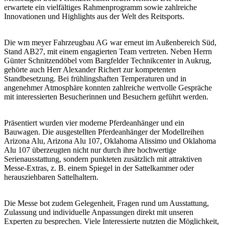
erwartete ein vielfältiges Rahmenprogramm sowie zahlreiche
Innovationen und Highlights aus der Welt des Reitsports.
Die wm meyer Fahrzeugbau AG war erneut im Außenbereich Süd,
Stand AB27, mit einem engagierten Team vertreten. Neben Herrn
Günter Schnitzendöbel vom Bargfelder Technikcenter in Aukrug,
gehörte auch Herr Alexander Richert zur kompetenten
Standbesetzung. Bei frühlingshaften Temperaturen und in
angenehmer Atmosphäre konnten zahlreiche wertvolle Gespräche
mit interessierten Besucherinnen und Besuchern geführt werden.
Präsentiert wurden vier moderne Pferdeanhänger und ein
Bauwagen. Die ausgestellten Pferdeanhänger der Modellreihen
Arizona Alu, Arizona Alu 107, Oklahoma Alissimo und Oklahoma
Alu 107 überzeugten nicht nur durch ihre hochwertige
Serienausstattung, sondern punkteten zusätzlich mit attraktiven
Messe-Extras, z. B. einem Spiegel in der Sattelkammer oder
herausziehbaren Sattelhaltern.
Die Messe bot zudem Gelegenheit, Fragen rund um Ausstattung,
Zulassung und individuelle Anpassungen direkt mit unseren
Experten zu besprechen. Viele Interessierte nutzten die Möglichkeit,