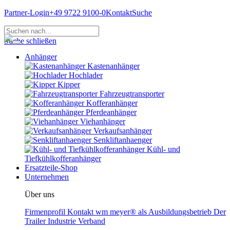
Partner-Login
+49 9722 9100-0
Kontakt
Suche
Suche schließen
Anhänger
Kastenanhänger
Hochlader
Kipper
Fahrzeugtransporter
Kofferanhänger
Pferdeanhänger
Viehanhänger
Verkaufsanhänger
Senkliftanhaenger
Kühl- und
Tiefkühlkofferanhänger
Ersatzteile-Shop
Unternehmen
Über uns
Firmenprofil
Kontakt
wm meyer® als Ausbildungsbetrieb
Der
Trailer Industrie Verband