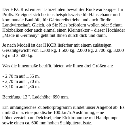
Der HKCR ist ein seit Jahrzehnten bewährter Rückwärtskipper für
Profis. Er eignet sich bestens beispielsweise für Häuslebauer und
kommunale Bauhöfe, für Gärtnereibetriebe und auch für die
Landwirtschaft. Gleich, ob Sie Kies befördern wollen oder Schutt,
Holzbalken oder auch einmal einen Kleintraktor – dieser Hochlader
„Made in Germany“ geht mit Ihnen durch dick und dünn.
Je nach Modell ist der HKCR lieferbar mit einem zulässigen
Gesamtgewicht von 1.300 kg, 1.500 kg, 2.000 kg, 2.700 kg, 3.000
kg und 3.500 kg.
Was die Innenmaße betrifft, bieten wir Ihnen drei Größen an:
• 2,70 m auf 1,55 m,
• 2,70 m auf 1,70 m,
• 3,10 m auf 1,86 m.
Bereifung: 13’’. Ladehöhe: 690 mm.
Ein umfangreiches Zubehörprogramm rundet unser Angebot ab. Es
umfaßt u. a. eine praktische 100-km/h-Ausführung, eine
höhenverstellbare Deichsel, eine Elektropumpe mit Handpumpe
sowie einen ca. 600 mm hohen Stahlgitteraufsatz.