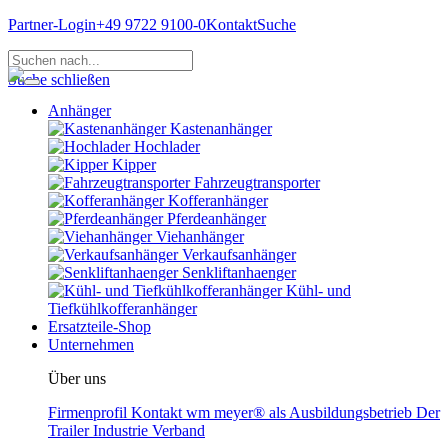
Partner-Login
+49 9722 9100-0
Kontakt
Suche
Suche schließen
Anhänger
Kastenanhänger
Hochlader
Kipper
Fahrzeugtransporter
Kofferanhänger
Pferdeanhänger
Viehanhänger
Verkaufsanhänger
Senkliftanhaenger
Kühl- und
Tiefkühlkofferanhänger
Ersatzteile-Shop
Unternehmen
Über uns
Firmenprofil
Kontakt
wm meyer® als Ausbildungsbetrieb
Der
Trailer Industrie Verband