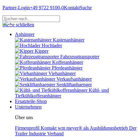
Partner-Login
+49 9722 9100-0
Kontakt
Suche
Suche schließen
Anhänger
Kastenanhänger
Hochlader
Kipper
Fahrzeugtransporter
Kofferanhänger
Pferdeanhänger
Viehanhänger
Verkaufsanhänger
Senkliftanhaenger
Kühl- und
Tiefkühlkofferanhänger
Ersatzteile-Shop
Unternehmen
Über uns
Firmenprofil
Kontakt
wm meyer® als Ausbildungsbetrieb
Der
Trailer Industrie Verband