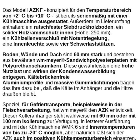
Das Modell
AZKF
- konzipiert für den
Temperaturbereich
von +2° C bis +10° C
-
ist bereits
serienmäßig mit einer
Kühlmaschine ausgestattet
. Außerdem im Lieferumfang
enthalten: ein
rutschfester Siebdruckholzboden
, ein
solider
Holzrammschutz innen
(Höhe: 250 mm),
ein
Kühlzellenverschluß mit Notentriegelung
,
eine
Innenleuchte
sowie
vier Schwerlaststützen
.
Boden, Wände und Dach
sind
60 mm stark
und bestehen
aus bewährten
wm-meyer
®
-Sandwichpolyesterplatten mit
Polyurethanschaumkern
. Diese gewährleisten eine
hohe
Nutzlast
und
wirken der Kondenswasserbildung
entgegen
.
Kältebrückenfreie
Aluminiumprofile
und
massive Gummidichtungen
tragen
das Ihre dazu bei, daß die Kälte im Anhänger und die Hitze
draußen bleibt.
Speziell
für Gefriertransporte, beispielsweise in der
Fleischverarbeitung
, hat wm meyer® den
AZK
entwickelt.
Dieser Kofferanhänger steht wahlweise
mit 60 mm oder mit
100 mm Isolierung
zur Verfügung. In letzterer Ausführung
und mit der Kühlmaschine WMK 6 sind
Innentemperaturen
von bis zu -20° C möglich
, aber natürlich läßt sich der
AZK
auch im positiven Kühltemperaturbereich
einsetzen.