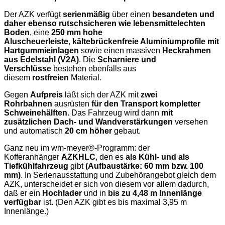
Der AZK verfügt
serienmäßig
über einen
besandeten und
daher ebenso rutschsicheren wie lebensmittelechten
Boden
, eine
250 mm hohe
Aluscheuerleiste
,
kältebrückenfreie Aluminiumprofile mit
Hartgummieinlagen
sowie einen massiven
Heckrahmen
aus Edelstahl (V2A)
. Die
Scharniere und
Verschlüsse
bestehen ebenfalls aus
diesem
rostfreien
Material.
Gegen
Aufpreis
läßt sich der AZK mit
zwei
Rohrbahnen
ausrüsten
für den Transport kompletter
Schweinehälften
. Das Fahrzeug wird dann
mit
zusätzlichen Dach- und Wandverstärkungen
versehen
und automatisch
20 cm höher
gebaut.
Ganz neu im wm-meyer®
-Programm: der
Kofferanhänger
AZKHLC
, den es
als Kühl- und als
Tiefkühlfahrzeug
gibt
(Aufbaustärke: 60 mm bzw. 100
mm)
. In Serienausstattung und Zubehörangebot gleich dem
AZK, unterscheidet er sich von diesem vor allem dadurch,
daß er ein
Hochlader
und in
bis zu 4,48 m Innenlänge
verfügbar
ist. (Den AZK gibt es bis maximal 3,95 m
Innenlänge.)