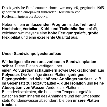
Das bayerische Familienunternehmen wm meyer®, gegründet 1965,
gehört zu den europaweit führenden Herstellern von
Kofferanhängern bis 3.500 kg.
Neben einem
umfassenden Programm
, das
Tief- und
Hochlader
,
Verteiler-, Kühl- und Tiefkühlkoffer
umfaßt,
zeichnen wm meyer
®
eine
hohe Fertigungstiefe
,
große
Flexibilität
und eine
exzellente Qualität
aus.
Unser Sandwichpolyesteraufbau
Wir fertigen alle von uns verbauten Sandwichplatten
selbst.
Diese Platten verfügen über
einen
Polyurethanschaumkern
sowie
Deckschichten aus
Polyester
. Die Vorzüge dieser Platten:
geringes
Eigengewicht
und daher
höhere Anhängernutzlast
– z. B.
im Gegensatz zu Holzaufbauten –,
gute Isolation
und
keine
Absorption von Wasser
. Anders als Platten mit
Blechdeckschichten, die bei einem Temperaturgefälle
zwischen dem Inneren des Anhängers und der Umgebung
stets Kondenswasser absondern, bleiben
unsere Platten
trocken
.