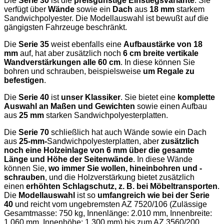
Die
Serie 30
ist die
preisgünstige Einstiegsvariante
. Sie
verfügt über
Wände
sowie ein
Dach
aus
18 mm
starkem
Sandwichpolyester. Die Modellauswahl ist bewußt auf die
gängigsten Fahrzeuge beschränkt.
Die
Serie 35
weist ebenfalls eine
Aufbaustärke von 18
mm
auf, hat aber zusätzlich noch
6 cm breite vertikale
Wandverstärkungen alle 60 cm
. In diese können Sie
bohren und schrauben, beispielsweise
um Regale zu
befestigen
.
Die
Serie 40
ist
unser Klassiker
. Sie bietet eine
komplette
Auswahl an Maßen und Gewichten
sowie einen Aufbau
aus
25 mm
starken Sandwichpolyesterplatten.
Die
Serie 70
schließlich hat auch Wände sowie ein Dach
aus
25-mm-
Sandwichpolyesterplatten, aber
zusätzlich
noch eine Holzeinlage von 6 mm über die gesamte
Länge und Höhe der Seitenwände
. In diese Wände
können Sie,
wo immer Sie wollen, hineinbohren und -
schrauben
, und die Holzverstärkung bietet zusätzlich
einen
erhöhten Schlagschutz, z. B. bei Möbeltransporten
.
Die
Modellauswahl
ist so
umfangreich wie bei der Serie
40
und reicht vom ungebremsten AZ 7520/106 (Zulässige
Gesamtmasse: 750 kg, Innenlänge: 2.010 mm, Innenbreite:
1.060 mm, Innenhöhe: 1.300 mm) bis zum AZ 3560/200