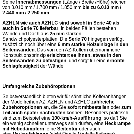
Seine
Innenabmessungen
(Länge / Breite /Höhe) reichen
von 3.010 mm / 1.700 mm / 1.850 mm
bis zu 6.010 mm /
2.440 mm / 2.250 mm
.
AZHLN wie auch AZHLC sind sowohl in Serie 40 als
auch in Serie 70 lieferbar
. In beiden Fällen bestehen
Wände und Dach aus
25 mm
starken
Sandwichpolyesterplatten. Die
Serie 70
hingegen verfügt
zusätzlich noch über eine
6 mm starke Holzeinlage in den
Seitenwänden
. Das von den AZ-Koffern übernommene
Konstruktionsprinzip
erleichtert es Ihnen, etwas in den
Seitenwänden zu befestigen
, und sorgt für eine
erhöhte
Schlagfestigkeit
der Wände.
Umfangreiche Zubehöroptionen
Selbstverständlich bieten wir für sämtliche Kofferanhänger
der Modellreihen AZ, AZHLN und AZHLC
zahlreiche
Zubehöroptionen
an, die Sie
sofort mitbestellen
oder
zum
Teil auch später nachrüsten
können. Besonders praktisch
sind zum Beispiel eine
100-km/h-Ausführung
, so daß Sie
ein wenig schneller unterwegs sein dürfen, eine
Heckrampe
mit Hebedämpfern
, eine
Seitentür
oder auch