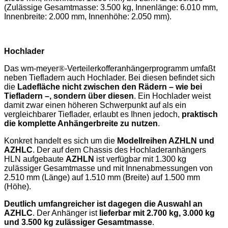
(Zulässige Gesamtmasse: 3.500 kg, Innenlänge: 6.010 mm,
Innenbreite: 2.000 mm, Innenhöhe: 2.050 mm).
Hochlader
Das wm-meyer
®
-Verteilerkofferanhängerprogramm umfaßt
neben Tiefladern auch Hochlader. Bei diesen befindet sich
die
Ladefläche nicht zwischen den Rädern – wie bei
Tiefladern –, sondern über diesen
. Ein Hochlader weist
damit zwar einen höheren Schwerpunkt auf als ein
vergleichbarer Tieflader, erlaubt es Ihnen jedoch,
praktisch
die komplette Anhängerbreite zu nutzen
.
Konkret handelt es sich um die
Modellreihen AZHLN und
AZHLC
. Der auf dem Chassis des Hochladeranhängers
HLN aufgebaute
AZHLN
ist verfügbar mit 1.300 kg
zulässiger Gesamtmasse und mit Innenabmessungen von
2.510 mm (Länge) auf 1.510 mm (Breite) auf 1.500 mm
(Höhe).
Deutlich umfangreicher ist dagegen die Auswahl an
AZHLC
. Der Anhänger ist
lieferbar mit 2.700 kg, 3.000 kg
und 3.500 kg zulässiger Gesamtmasse
.