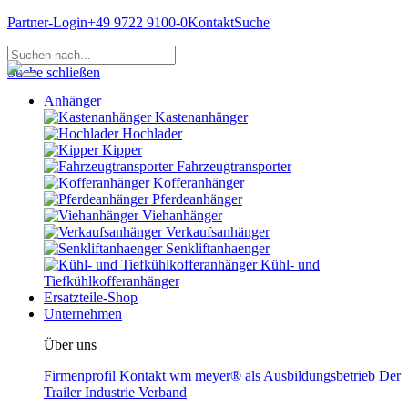
Partner-Login
+49 9722 9100-0
Kontakt
Suche
Suche schließen
Anhänger
Kastenanhänger
Hochlader
Kipper
Fahrzeugtransporter
Kofferanhänger
Pferdeanhänger
Viehanhänger
Verkaufsanhänger
Senkliftanhaenger
Kühl- und
Tiefkühlkofferanhänger
Ersatzteile-Shop
Unternehmen
Über uns
Firmenprofil
Kontakt
wm meyer® als Ausbildungsbetrieb
Der
Trailer Industrie Verband