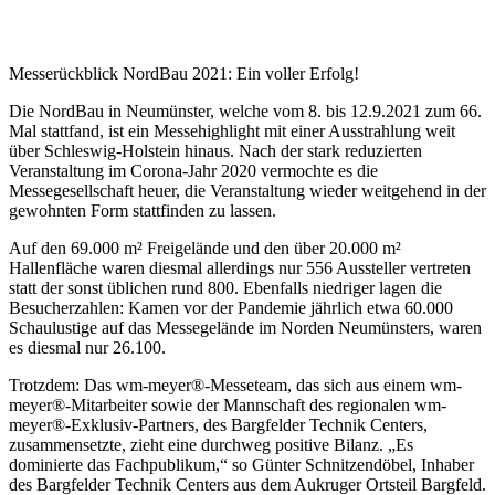
Messerückblick NordBau 2021: Ein voller Erfolg!
Die NordBau in Neumünster, welche vom 8. bis 12.9.2021 zum 66.
Mal stattfand, ist ein Messehighlight mit einer Ausstrahlung weit
über Schleswig-Holstein hinaus. Nach der stark reduzierten
Veranstaltung im Corona-Jahr 2020 vermochte es die
Messegesellschaft heuer, die Veranstaltung wieder weitgehend in der
gewohnten Form stattfinden zu lassen.
Auf den 69.000 m² Freigelände und den über 20.000 m²
Hallenfläche waren diesmal allerdings nur 556 Aussteller vertreten
statt der sonst üblichen rund 800. Ebenfalls niedriger lagen die
Besucherzahlen: Kamen vor der Pandemie jährlich etwa 60.000
Schaulustige auf das Messegelände im Norden Neumünsters, waren
es diesmal nur 26.100.
Trotzdem: Das wm-meyer®-Messeteam, das sich aus einem wm-
meyer®-Mitarbeiter sowie der Mannschaft des regionalen wm-
meyer®-Exklusiv-Partners, des Bargfelder Technik Centers,
zusammensetzte, zieht eine durchweg positive Bilanz. „Es
dominierte das Fachpublikum,“ so Günter Schnitzendöbel, Inhaber
des Bargfelder Technik Centers aus dem Aukruger Ortsteil Bargfeld.