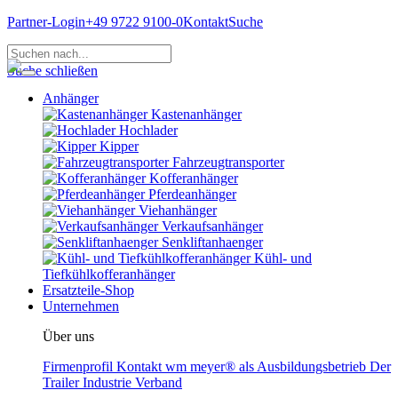
Partner-Login
+49 9722 9100-0
Kontakt
Suche
Suche schließen
Anhänger
Kastenanhänger
Hochlader
Kipper
Fahrzeugtransporter
Kofferanhänger
Pferdeanhänger
Viehanhänger
Verkaufsanhänger
Senkliftanhaenger
Kühl- und
Tiefkühlkofferanhänger
Ersatzteile-Shop
Unternehmen
Über uns
Firmenprofil
Kontakt
wm meyer® als Ausbildungsbetrieb
Der
Trailer Industrie Verband