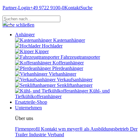
Partner-Login
+49 9722 9100-0
Kontakt
Suche
Suche schließen
Anhänger
Kastenanhänger
Hochlader
Kipper
Fahrzeugtransporter
Kofferanhänger
Pferdeanhänger
Viehanhänger
Verkaufsanhänger
Senkliftanhaenger
Kühl- und
Tiefkühlkofferanhänger
Ersatzteile-Shop
Unternehmen
Über uns
Firmenprofil
Kontakt
wm meyer® als Ausbildungsbetrieb
Der
Trailer Industrie Verband