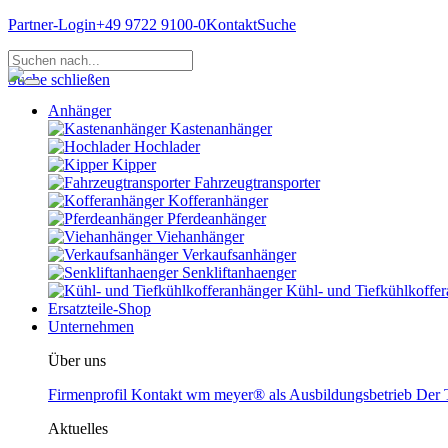
Partner-Login
+49 9722 9100-0
Kontakt
Suche
Suche schließen
Anhänger
Kastenanhänger
Hochlader
Kipper
Fahrzeugtransporter
Kofferanhänger
Pferdeanhänger
Viehanhänger
Verkaufsanhänger
Senkliftanhaenger
Kühl- und Tiefkühlkoffe
Ersatzteile-Shop
Unternehmen
Über uns
Firmenprofil
Kontakt
wm meyer® als Ausbildungsbetrieb
Der T
Aktuelles