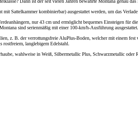
lklasse? Dann ist der seit vielen Jahren bewährte Montana genau das R
icht mit Sattelkam­mer kombinierbar) ausgestattet werden, um das Verl
rdeanhängern, nur 43 cm und ermöglicht bequemes Einsteigen für die P
ontana sind serienmäßig mit einer 100-km/h-Ausführung ausgestattet
alien, z. B. der verrottungsfreie AluPlus-Boden, welcher mit einem fe
 rostfreiem, langlebigem Edelstahl.
rhaube, wahlweise in Weiß, Silbermetallic Plus, Schwarzmetallic oder 