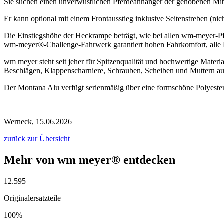
Sie suchen einen unverwüstlichen Pferdean­hänger der gehobenen Mitte
Er kann optional mit einem Frontausstieg in­klusive Seitenstreben (n
Die Einstiegshöhe der Heckrampe beträgt, wie bei allen wm-meyer-Pfe
wm-meyer®-Challenge-Fahrwerk garantiert hohen Fahrkomfort, alle M
wm meyer steht seit jeher für Spitzenqualität und hochwertige Materi
Beschlägen, Klappenscharniere, Schrauben, Scheiben und Muttern aus
Der Montana Alu verfügt serienmäßig über eine form­schöne Polyeste
Werneck, 15.06.2026
zurück zur Übersicht
Mehr von wm meyer® entdecken
12.595
Originalersatzteile
100%