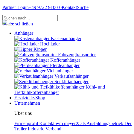
Partner-Login
+49 9722 9100-0
Kontakt
Suche
Suche schließen
Anhänger
Kastenanhänger
Hochlader
Kipper
Fahrzeugtransporter
Kofferanhänger
Pferdeanhänger
Viehanhänger
Verkaufsanhänger
Senkliftanhaenger
Kühl- und
Tiefkühlkofferanhänger
Ersatzteile-Shop
Unternehmen
Über uns
Firmenprofil
Kontakt
wm meyer® als Ausbildungsbetrieb
Der
Trailer Industrie Verband