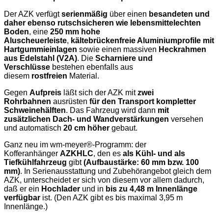
Der AZK verfügt
serienmäßig
über einen
besandeten und
daher ebenso rutschsicheren wie lebensmittelechten
Boden
, eine
250 mm hohe
Aluscheuerleiste
,
kältebrückenfreie Aluminiumprofile mit
Hartgummieinlagen
sowie einen massiven
Heckrahmen
aus Edelstahl (V2A)
. Die
Scharniere und
Verschlüsse
bestehen ebenfalls aus
diesem
rostfreien
Material.
Gegen
Aufpreis
läßt sich der AZK mit
zwei
Rohrbahnen
ausrüsten
für den Transport kompletter
Schweinehälften
. Das Fahrzeug wird dann
mit
zusätzlichen Dach- und Wandverstärkungen
versehen
und automatisch
20 cm höher
gebaut.
Ganz neu im wm-meyer®
-Programm: der
Kofferanhänger
AZKHLC
, den es
als Kühl- und als
Tiefkühlfahrzeug
gibt
(Aufbaustärke: 60 mm bzw. 100
mm)
. In Serienausstattung und Zubehörangebot gleich dem
AZK, unterscheidet er sich von diesem vor allem dadurch,
daß er ein
Hochlader
und in
bis zu 4,48 m Innenlänge
verfügbar
ist. (Den AZK gibt es bis maximal 3,95 m
Innenlänge.)