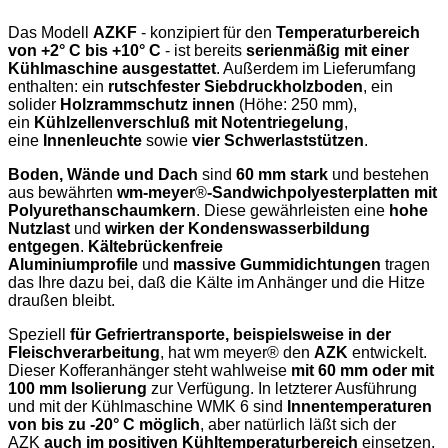
Das Modell
AZKF
- konzipiert für den
Temperaturbereich
von +2° C bis +10° C
-
ist bereits
serienmäßig mit einer
Kühlmaschine ausgestattet
. Außerdem im Lieferumfang
enthalten: ein
rutschfester Siebdruckholzboden
, ein
solider
Holzrammschutz innen
(Höhe: 250 mm),
ein
Kühlzellenverschluß mit Notentriegelung
,
eine
Innenleuchte
sowie
vier Schwerlaststützen
.
Boden, Wände und Dach
sind
60 mm stark
und bestehen
aus bewährten
wm-meyer
®
-Sandwichpolyesterplatten mit
Polyurethanschaumkern
. Diese gewährleisten eine
hohe
Nutzlast
und
wirken der Kondenswasserbildung
entgegen
.
Kältebrückenfreie
Aluminiumprofile
und
massive Gummidichtungen
tragen
das Ihre dazu bei, daß die Kälte im Anhänger und die Hitze
draußen bleibt.
Speziell
für Gefriertransporte, beispielsweise in der
Fleischverarbeitung
, hat wm meyer® den
AZK
entwickelt.
Dieser Kofferanhänger steht wahlweise
mit 60 mm oder mit
100 mm Isolierung
zur Verfügung. In letzterer Ausführung
und mit der Kühlmaschine WMK 6 sind
Innentemperaturen
von bis zu -20° C möglich
, aber natürlich läßt sich der
AZK
auch im positiven Kühltemperaturbereich
einsetzen.