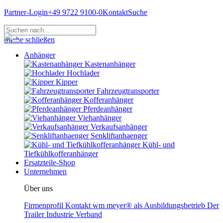
Partner-Login
+49 9722 9100-0
Kontakt
Suche
Suche schließen
Anhänger
Kastenanhänger
Hochlader
Kipper
Fahrzeugtransporter
Kofferanhänger
Pferdeanhänger
Viehanhänger
Verkaufsanhänger
Senkliftanhaenger
Kühl- und
Tiefkühlkofferanhänger
Ersatzteile-Shop
Unternehmen
Über uns
Firmenprofil
Kontakt
wm meyer® als Ausbildungsbetrieb
Der
Trailer Industrie Verband